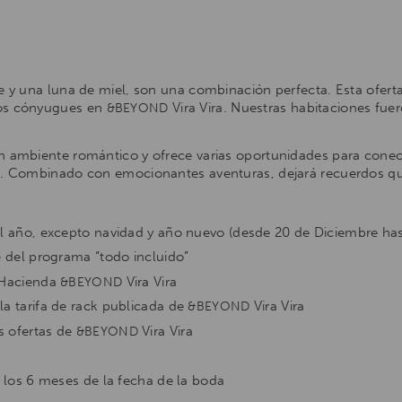
le y una luna de miel, son una combinación perfecta. Esta ofert
los cónyugues en
Vira Vira. Nuestras habitaciones fuer
&BEYOND
un ambiente romántico y ofrece varias oportunidades para cone
va. Combinado con emocionantes aventuras, dejará recuerdos que
 el año, excepto navidad y año nuevo (desde 20 de Diciembre has
se del programa “todo incluido”
a Hacienda
Vira Vira
&BEYOND
la tarifa de rack publicada de
Vira Vira
&BEYOND
s ofertas de
Vira Vira
&BEYOND
e los 6 meses de la fecha de la boda