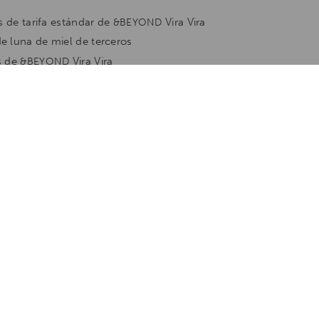
s de tarifa estándar de
Vira Vira
&BEYOND
e luna de miel de terceros
s de
Vira Vira
&BEYOND