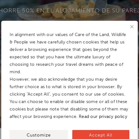
HORRE 50% EN EL ALOJAMIENTO DE SU PARE
In alignment with our values of Care of the Land, Wildlife
& People we have carefully chosen cookies that help us
Add To
Dream Board
deliver a browsing experience that goes beyond the
expected so that you have the ultimate luxury of
choosing to research your travel dreams with peace of
mind.
However, we also acknowledge that you may desire
further choice as to what is stored in your browser. By
clicking "Accept All", you consent to our use of cookies.
You can choose to enable or disable some or all of these
cookies but please note that disabling some of them may
affect your browsing experience.
Read our privacy policy
Customize
Accept All