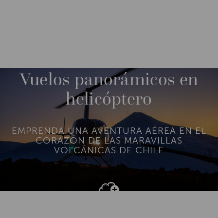
DESTINATIONS
SOUTH AMERICA
CHILE
M
O
R
Vuelos panorámicos en
E
helicóptero
EMPRENDA UNA AVENTURA AÉREA EN EL
CORAZÓN DE LAS MARAVILLAS
VOLCÁNICAS DE CHILE
Add To
Dream Board