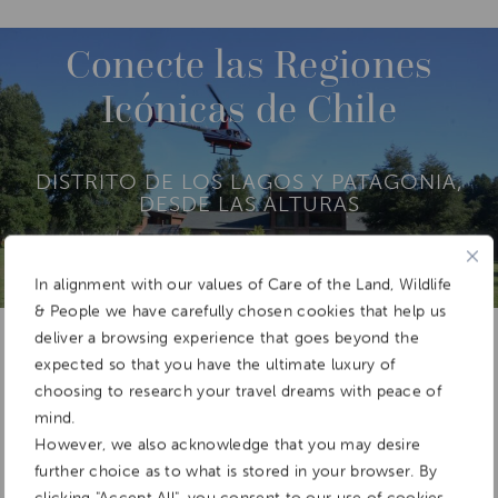
DESTINATIONS
SOUTH AMERICA
CHILE
M
O
R
Conecte las Regiones
E
Icónicas de Chile
DISTRITO DE LOS LAGOS Y PATAGONIA,
DESDE LAS ALTURAS
In alignment with our values of Care of the Land, Wildlife
& People we have carefully chosen cookies that help us
Add To
Dream Board
deliver a browsing experience that goes beyond the
expected so that you have the ultimate luxury of
choosing to research your travel dreams with peace of
mind.
However, we also acknowledge that you may desire
further choice as to what is stored in your browser. By