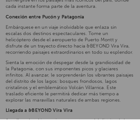
sumergirse en los paisajes más icónicos del país, donde
cada instante forma parte de la aventura.
Conexión entre Pucón y Patagonia
Embárquese en un viaje inolvidable que enlaza sin
escalas dos destinos espectaculares. Tome un
helicóptero desde el aeropuerto de Puerto Montt y
disfrute de un trayecto directo hacia &BEYOND Vira Vira,
recorriendo paisajes extraordinarios en todo su esplendor.
Sienta la emoción de despegar desde la grandiosidad de
la Patagonia, con sus imponentes picos y glaciares
infinitos. Al avanzar, le sorprenderán los vibrantes paisajes
del distrito de los lagos: bosques frondosos, lagos
cristalinos y el emblemático Volcán Villarrica. Este
traslado eficiente le permitirá dedicar más tiempo a
explorar las maravillas naturales de ambas regiones.
Llegada a &BEYOND Vira Vira
A su llegada, el impresionante entorno del distrito de los
lagos le dará la bienvenida. Desde los paisajes serenos de
los lagos hasta las montañas imponentes y el verdor
interminable, cada vista será un recordatorio de la riqueza